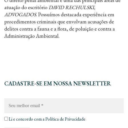
O direito penal ambiental é uma das principais áreas de
atuação do escritório
DAVID RECHULSKI,
ADVOGADOS
. Possuímos destacada experiência em
procedimentos criminais que envolvam acusações de
delitos contra a fauna e a flora, de poluição e contra a
Administração Ambiental.
CADASTRE-SE EM NOSSA NEWSLETTER
Seu
melhor
email
*
Li e concordo com a
Política de Privacidade