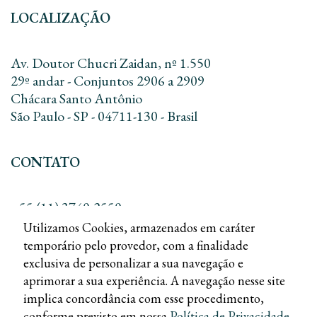
LOCALIZAÇÃO
Av. Doutor Chucri Zaidan, nº 1.550
29º andar - Conjuntos 2906 a 2909
Chácara Santo Antônio
São Paulo - SP - 04711-130 - Brasil
CONTATO
+55 (11) 3740-2550
+55 (11) 3168-8010
Utilizamos Cookies, armazenados em caráter
contato@dreadv.com.br
temporário pelo provedor, com a finalidade
exclusiva de personalizar a sua navegação e
aprimorar a sua experiência. A navegação nesse site
implica concordância com esse procedimento,
conforme previsto em nossa
Política de Privacidade
.