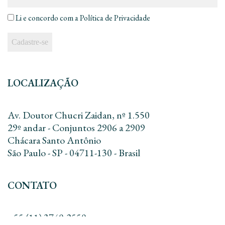
email
*
Li e concordo com a
Política de Privacidade
LOCALIZAÇÃO
Av. Doutor Chucri Zaidan, nº 1.550
29º andar - Conjuntos 2906 a 2909
Chácara Santo Antônio
São Paulo - SP - 04711-130 - Brasil
CONTATO
+55 (11) 3740-2550