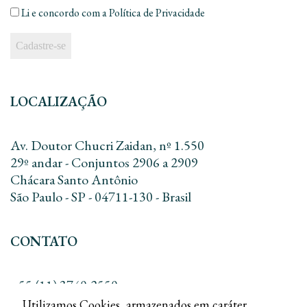
*
Li e concordo com a
Política de Privacidade
LOCALIZAÇÃO
Av. Doutor Chucri Zaidan, nº 1.550
29º andar - Conjuntos 2906 a 2909
Chácara Santo Antônio
São Paulo - SP - 04711-130 - Brasil
CONTATO
+55 (11) 3740-2550
+55 (11) 3168-8010
Utilizamos Cookies, armazenados em caráter